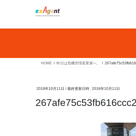
コ
ナ
ン
ビ
テ
ゲ
ン
ー
ツ
シ
へ
ョ
ス
ン
キ
に
ッ
移
HOME
昨日は危機管理産業展へ。
267afe75c53fb616
プ
動
2018年10月11日
/ 最終更新日時 :
2018年10月11日
267afe75c53fb616ccc