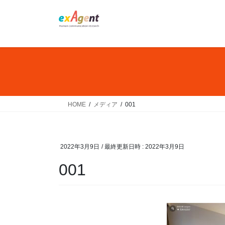
コ
ナ
ン
ビ
テ
ゲ
ン
ー
ツ
シ
へ
ョ
ス
ン
キ
に
ッ
移
HOME
メディア
001
プ
動
2022年3月9日
/ 最終更新日時 :
2022年3月9日
001