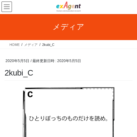
コ
ナ
ン
ビ
テ
ゲ
ン
ー
メディア
ツ
シ
へ
ョ
ス
ン
HOME
メディア
2kubi_C
キ
に
ッ
移
プ
動
2020年5月5日
/ 最終更新日時 :
2020年5月5日
2kubi_C