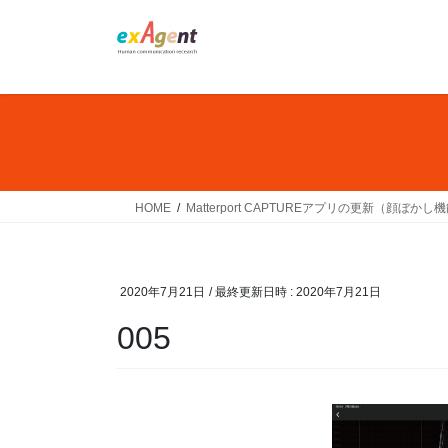
コ
ナ
ン
ビ
テ
ゲ
ン
ー
ツ
シ
へ
ョ
ス
ン
キ
に
ッ
移
HOME
Matterport CAPTUREアプリの更新（顔ぼか
プ
動
2020年7月21日
/ 最終更新日時 :
2020年7月21日
005