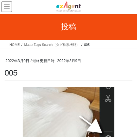
コ
ナ
ン
ビ
テ
ゲ
ン
ー
投稿
ツ
シ
へ
ョ
ス
ン
HOME
MatterTags Search（タグ検索機能）
005
キ
に
ッ
移
プ
動
2022年3月9日
/ 最終更新日時 :
2022年3月9日
005