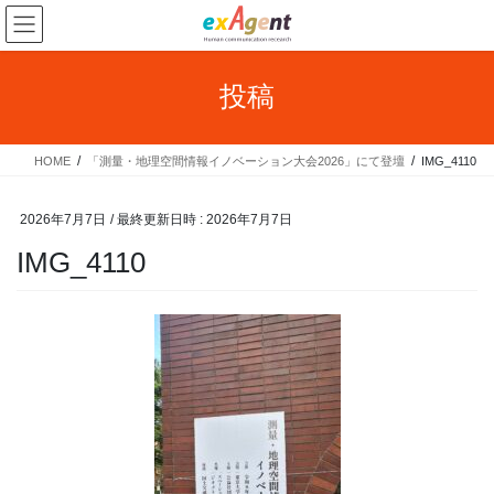
コ
ナ
ン
ビ
テ
ゲ
ン
ー
投稿
ツ
シ
へ
ョ
ス
ン
HOME
「測量・地理空間情報イノベーション大会2026」にて登壇
IMG_4110
キ
に
ッ
移
プ
動
2026年7月7日
/ 最終更新日時 :
2026年7月7日
IMG_4110