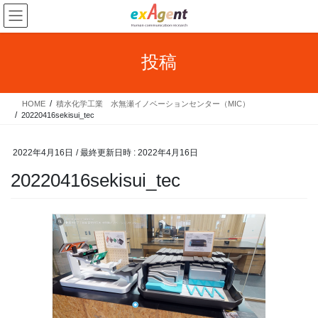
コ
ナ
ン
ビ
テ
ゲ
ン
ー
投稿
ツ
シ
へ
ョ
ス
ン
HOME
積水化学工業 水無瀬イノベーションセンター（MIC）
キ
に
20220416sekisui_tec
ッ
移
プ
動
2022年4月16日
/ 最終更新日時 :
2022年4月16日
20220416sekisui_tec